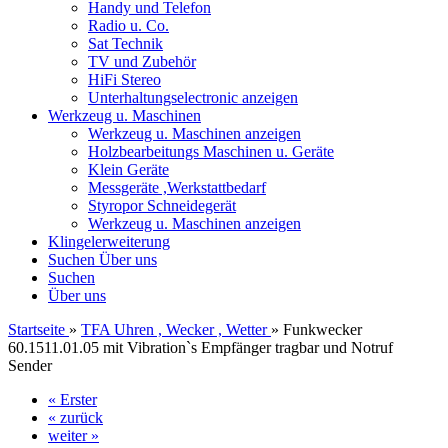
Handy und Telefon
Radio u. Co.
Sat Technik
TV und Zubehör
HiFi Stereo
Unterhaltungselectronic anzeigen
Werkzeug u. Maschinen
Werkzeug u. Maschinen anzeigen
Holzbearbeitungs Maschinen u. Geräte
Klein Geräte
Messgeräte ,Werkstattbedarf
Styropor Schneidegerät
Werkzeug u. Maschinen anzeigen
Klingelerweiterung
Suchen
Über uns
Suchen
Über uns
Startseite
»
TFA Uhren , Wecker , Wetter
»
Funkwecker
60.1511.01.05 mit Vibration`s Empfänger tragbar und Notruf
Sender
« Erster
« zurück
weiter »