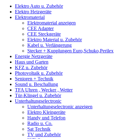
Elektro Auto u. Zubehör
Elektro Heizgeräte
Elektromaterial
Elektromaterial anzeigen
CEE Adapter
CEE Steckgeräte
Elektro Material u. Zubehör
Kabel u. Verlängerung
Stecker + Kupplungen Euro,Schuko,Perilex
Energie Netzgeräte
Haus und Garten
KFZ u. Zubehör
Photovoltaik u. Zubehör
Senioren + Technik
Sound u. Beschallung
TFA Uhren , Wecker , Wetter
Tür-Klingel u. Zubehör
Unterhaltungselectronic
Unterhaltungselectronic anzeigen
Elektro Kleingeräte
Handy und Telefon
Radio u. Co.
Sat Technik
TV und Zubehör