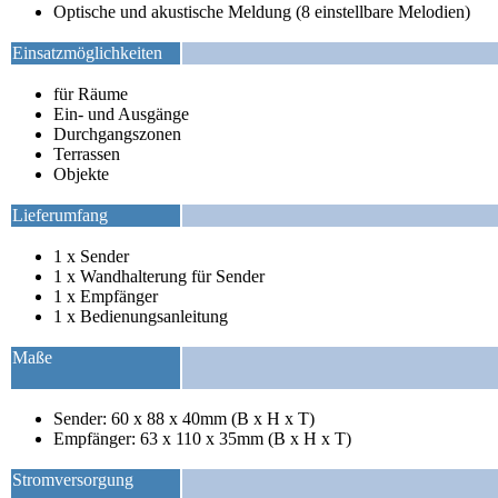
Optische und akustische Meldung (8 einstellbare Melodien)
Einsatzmöglichkeiten
für Räume
Ein- und Ausgänge
Durchgangszonen
Terrassen
Objekte
Lieferumfang
1 x Sender
1 x Wandhalterung für Sender
1 x Empfänger
1 x Bedienungsanleitung
Maße
Sender: 60 x 88 x 40mm (B x H x T)
Empfänger: 63 x 110 x 35mm (B x H x T)
Stromversorgung