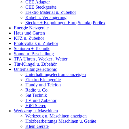
CEE Adapter
CEE Steckgeräte
Elektro Material u. Zubehör
Kabel u. Verlängerung
Stecker + Kupplungen Euro,Schuko,Perilex
Energie Netzgeräte
Haus und Garten
KFZ u. Zubehör
Photovoltaik u. Zubehör
Senioren + Technik
Sound u. Beschallung
TFA Uhren , Wecker , Wetter
Tür-Klingel u. Zubehör
Unterhaltungselectronic
Unterhaltungselectronic anzeigen
Elektro Kleingeräte
Handy und Telefon
Radio u. Co.
Sat Technik
TV und Zubehör
HiFi Stereo
Werkzeug u. Maschinen
Werkzeug u. Maschinen anzeigen
Holzbearbeitungs Maschinen u. Geräte
Klein Geräte